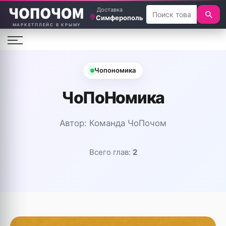
Доставка
Симферополь
МАРКЕТПЛЕЙС В КРЫМУ
Чопономика
ЧоПоНомика
Автор:
Команда ЧоПочом
Всего глав:
2