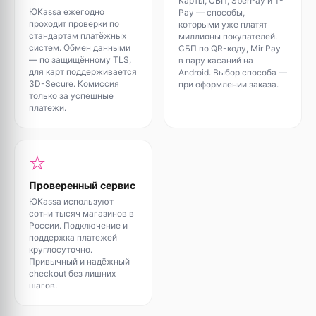
Карты, СБП, SberPay и T-
ЮKassa ежегодно
Pay — способы,
проходит проверки по
которыми уже платят
стандартам платёжных
миллионы покупателей.
систем. Обмен данными
СБП по QR-коду, Mir Pay
— по защищённому TLS,
в пару касаний на
для карт поддерживается
Android. Выбор способа —
3D-Secure. Комиссия
при оформлении заказа.
только за успешные
платежи.
Проверенный сервис
ЮKassa используют
сотни тысяч магазинов в
России. Подключение и
поддержка платежей
круглосуточно.
Привычный и надёжный
checkout без лишних
шагов.